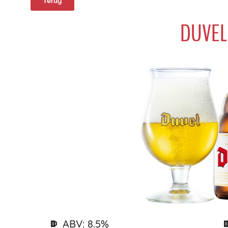
Terug
DUVEL
ABV: 8.5%