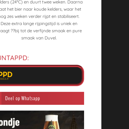
smaak van Duvel.
p UNTAPPD:
Deel op Whatsapp