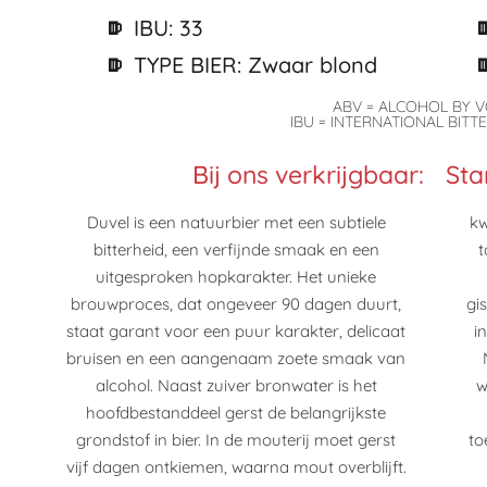
IBU: 33
TYPE BIER: Zwaar blond
ABV = ALCOHOL BY 
IBU = INTERNATIONAL BITT
Bij ons verkrijgbaar:
Sta
Duvel is een natuurbier met een subtiele
kwaliteit. Duvel fermenteert voor het eerst in
bitterheid, een verfijnde smaak en een
tanks bij 20 tot 26°C. De brouwer gebruikt
uitgesproken hopkarakter. Het unieke
hiervoor zijn eigen cultuur. De originele
brouwproces, dat ongeveer 90 dagen duurt,
giststam, die Victor Moortgat zelf selecteerde
staat garant voor een puur karakter, delicaat
in de jaren 1920, is afkomstig uit Schotland.
bruisen en een aangenaam zoete smaak van
Na rijping in opslagtanks waarin het bier
alcohol. Naast zuiver bronwater is het
wordt afgekoeld tot -2°C, is de drank klaar
hoofdbestanddeel gerst de belangrijkste
om gebotteld te worden. Dankzij de
grondstof in bier. In de mouterij moet gerst
toevoeging van extra suikers en gist, gist het
vijf dagen ontkiemen, waarna mout overblijft.
bier weer op fles. Dit gebeurt in warme