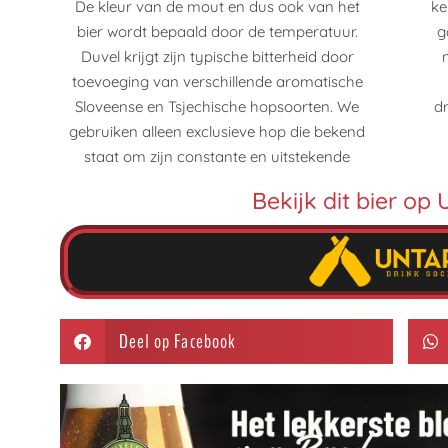
De kleur van de mout en dus ook van het
kelders (24°C) en duurt twee weken. Daarna
bier wordt bepaald door de temperatuur.
gaat het bier naar koude kelders, waar het
Duvel krijgt zijn typische bitterheid door
nog zes weken verder rijpt en stabiliseert.
toevoeging van verschillende aromatische
Deze extra lange rijpingstijd is uniek en
Sloveense en Tsjechische hopsoorten. We
draagt ??bij tot de verfijnde smaak en pure
gebruiken alleen exclusieve hop die bekend
staat om zijn constante en uitstekende
Bekijk dit bier o
Deel op Facebook