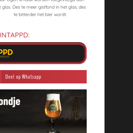
te bitterder het bier wordt.
p UNTAPPD:
Deel op Whatsapp