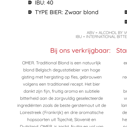
IBU: 40
TYPE BIER: Zwaar blond
ABV = ALCOHOL BY 
IBU = INTERNATIONAL BITT
Bij ons verkrijgbaar:
Sta
OMER. Traditional Blond is een natuurlijk
een avond languit tafelen. Tip: Drink OMER.
blond Belgisch degustatiebier van hoge
zo vers mogelijk en bewaar de flessen
gisting met hergisting op fles, gebrouwen
rechtopstaand in een koele, donkere ruimte.
volgens een traditioneel recept. Het bier
OMER. is het resultaat van 129 jaar
dankt zijn fijn, fruitig aroma en subtiele
brouwtraditie. Sinds 1892 heet elke brouwer
bitterheid aan de zorgvuldig geselecteerde
van vader op zoon Omer, al vijf generaties
ingrediënten zoals de beste gerstemout uit de
lang. Belangrijk is om bij het uitschenken van
Loirestreek (Frankrijk) en drie aromatische
de Omer om 1cm aan bier over te houden in
hopsoorten uit Tsjechië, Slovenië en
het flesje. Dit is namelijk het gistfond. Dit kan
Duitsland. OMER. is zacht, fruitig en vol van
naar eigen smaak worden toegevoegd aan