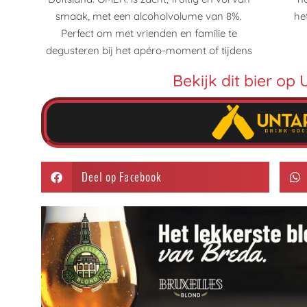
smaak, met een alcoholvolume van 8%.
het glas. Des te meer gistfond in het glas, des
Perfect om met vrienden en familie te
degusteren bij het apéro-moment of tijdens
Bekijk dit bier o
Deel op Facebook